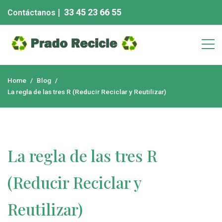
Skip
| 33 45 23 66 55
Contáctanos
to
content
Chatarra eléctronica
Home
Blog
La regla de las tres R (Reducir Reciclar y Reutilizar)
La regla de las tres R
(Reducir Reciclar y
Reutilizar)